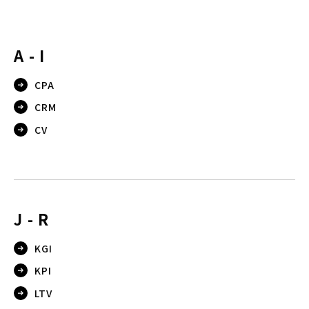
用語集
A - I
CPA
お問い合わせ
CRM
CV
資料ダウンロード
無料トライアル
J - R
ERPで連携をさらにラクに
KGI
KPI
LTV