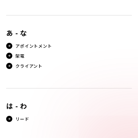
あ - な
アポイントメント
架電
クライアント
は - わ
リード