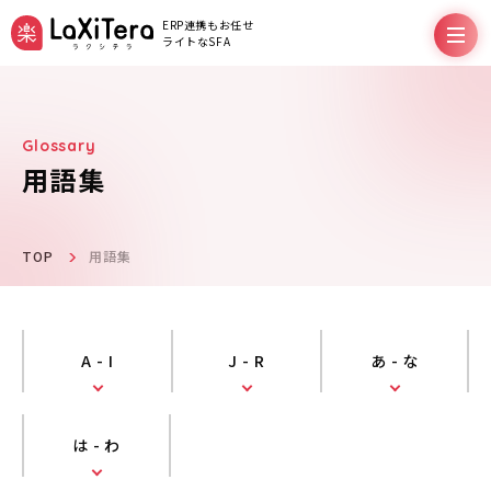
ERP連携もお任せ
ライトなSFA
用語集
機能
料金プラン
TOP
用語集
サポート
A - I
J - R
あ - な
導入事例
は - わ
お役立ちコラム