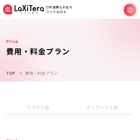
ERP連携もお任せ
ライトなSFA
費用・料金プラン
機能
料金プラン
TOP
費用・料金プラン
サポート
クラウド版
オンプレミス版
導入事例
お役立ちコラム