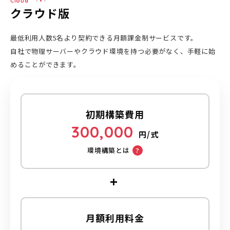
Cloud
クラウド版
用語集
最低利用人数5名より契約できる月額課金制サービスです。
自社で物理サーバーやクラウド環境を持つ必要がなく、手軽に始
めることができます。
お問い合わせ
初期構築費用
資料ダウンロード
300,000
円/式
無料トライアル
環境構築とは
ERPで連携をさらにラクに
月額利用料金​