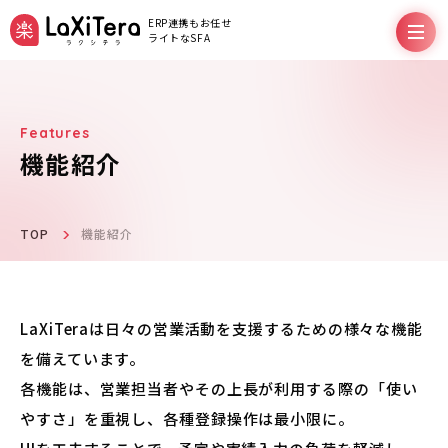
ERP連携もお任せ
ライトなSFA
機能紹介
機能
料金プラン
TOP
機能紹介
サポート
LaXiTeraは日々の営業活動を支援するための様々な機能
を備えています。
導入事例
各機能は、営業担当者やその上長が利用する際の「使い
やすさ」を重視し、各種登録操作は最小限に。
お役立ちコラム