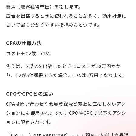
費用（顧客獲得単価）を指します。
広告を出稿するときに使われることが多く、効果計測に
用語集
おいて最も分かりやすい指標のひとつです。
お問い合わせ
CPAの計算方法
コスト÷CV数＝CPA
例えば、広告Aを出稿したときにコストが10万円かか
資料ダウンロード
り、CVが5件獲得できた場合、CPAは2万円となります。
無料トライアル
CPOやCPCとの違い
ERPで連携をさらにラクに
CPAは問い合わせや会員登録など売上に直結しないアク
ションにも使用されますが、CPOやCPCは以下のアクシ
ョンに限定されます。
「CPO」（Cost Per Order）・・・顧客一人が「商品購