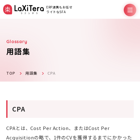
ERP連携もお任せ
ライトなSFA
用語集
機能
料金プラン
TOP
用語集
CPA
サポート
CPA
導入事例
CPAとは、Cost Per Action、またはCost Per
Acquisitionの略で、1件のCVを獲得するまでにかかった
お役立ちコラム