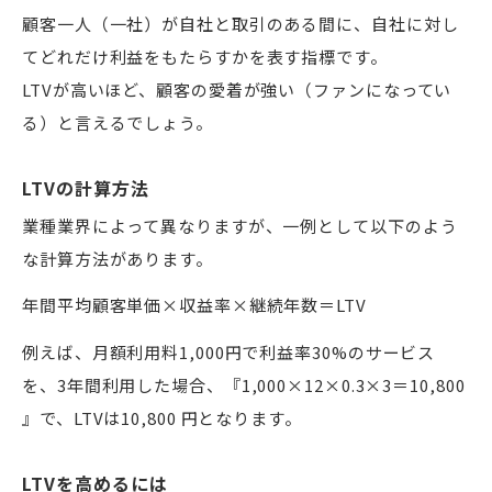
顧客一人（一社）が自社と取引のある間に、自社に対し
てどれだけ利益をもたらすかを表す指標です。
用語集
LTVが高いほど、顧客の愛着が強い（ファンになってい
る）と言えるでしょう。
お問い合わせ
LTVの計算方法
業種業界によって異なりますが、一例として以下のよう
資料ダウンロード
な計算方法があります。
無料トライアル
年間平均顧客単価×収益率×継続年数＝LTV
例えば、月額利用料1,000円で利益率30%のサービス
ERPで連携をさらにラクに
を、3年間利用した場合、『1,000×12×0.3×3＝10,800
』で、LTVは10,800 円となります。
LTVを高めるには