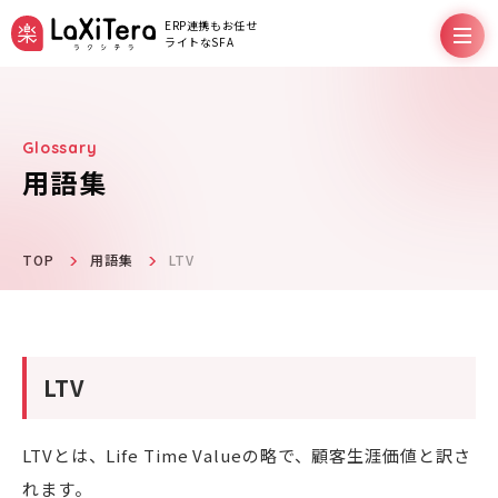
ERP連携もお任せ
ライトなSFA
用語集
機能
料金プラン
TOP
用語集
LTV
サポート
LTV
導入事例
LTVとは、Life Time Valueの略で、顧客生涯価値と訳さ
れます。
お役立ちコラム